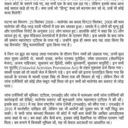
साक्ष्‍य कोर्ट के सामने रखे गए, वह सभी एक के बाद एक ढह गए। लेकिन इसके साथ आज
कई सवाल खड़े हो गए हैं। क्‍या उन्‍हें जो “हिन्‍दू” शब्‍द को बदनाम कर रहे थे, उन्‍हें भी कोई
सजा मिलेगी?
घटना का विवरण: 29 सितंबर 2008 – मालेगांव का काला दिन29 सितंबर, 2008 की शाम
मालेगांव की भीड़-भाड़ वाली गलियों में एक बम धमाका हुआ। धमाके में 6 लोगों की मृत्यु हुई
और प्रारंभिक रिपोर्ट के अनुसार 101 लोग घायल हुए। हालांकि कोर्ट ने कहा कि 95 लोग
घायल हुए थे, कुछ मेडिकल दस्तावेजों में हेरफेर के प्रमाण मिले। इस धमाके के बाद जांच
की कमान महाराष्ट्र एटीएस के पास गई। उन्होंने कुछ ही समय बाद यह दावा किया कि
यह विस्फोट ‘हिंदू चरमपंथियों’ द्वारा किया गया है।
वे जिन पर झूठ का पहाड़ लादा गयाजांच के दौरान जिन नामों को उछाला गया, उनमें कुल
सात मुख्य आरोपी थे; साध्वी प्रज्ञा, कर्नल प्रसाद पुरोहित, रमेश उपाध्याय (सेवानिवृत्त
मेजर), अजय राहिरकर, सुधाकर धर द्व‍िवेदी, समीर कुलकर्णी, सुधाकर चतुर्वेदी। इन सभी
पर यूएपीए (Unlawful Activities Prevention Act) के तहत मुकदमा दर्ज किया गया।
साध्वी प्रज्ञा को तो सालों जेल में बिताने पड़े। इन सभी को इतना प्रताड़‍ित किया गया कि
दवाओं के प्रभाव से साध्‍वी प्रज्ञा सिंह तो कैंसर तक की शिकार हो गईं। लेकिन फिर भी
जांच एजेंसियों को कोई ठोस सबूत नहीं मिला जो इन सभी को मालेगांव बम ब्‍लास्‍ट से जोड़
पाता।
जांच एजेंसियों की भूमिका: एटीएस, एनआईए और जांच में भ्रमआप सभी जांच एजेंसियों की
कार्रवाइयों को देखिए; मालेगांव ब्लास्ट की शुरुआती जांच महाराष्ट्र एटीएस ने की थी।
इसके बाद 2011 में यह केस राष्ट्रीय जांच एजेंसी (एनआईए) को सौंपा गया। एनआईए ने
2016 में चार्जशीट दाखिल की, लेकिन वह भी आरोपों को पुख़्ता रूप से नहीं सिद्ध कर
सकी। ये सभी जांच संस्‍थाएं मिलकर भी कोर्ट में नहीं बता सकीं कि आखिर आरडीएक्‍स
आया कहां से था। बम कहां और कैसे बना, इसका कोई वैज्ञानिक या भौतिक प्रमाण नहीं
मिला। बम बनाने में किसकी भूमिका थी, यह भी केवल अटकलों पर आधारित था।