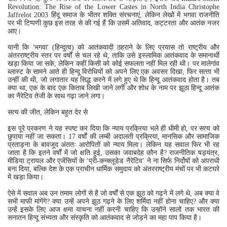
Revolution: The Rise of the Lower Castes in North India Christophe
Jaffrelot 2003 हिंदू समाज के भीतर शक्ति संरचनाएं, लेकिन लेखों में भगवा राजनीति
पर भी टिप्पणी कुछ इस तरह से की गई हैं कि उसमें अतिवाद, कट्टरता और आतंक नजर
आए।
यानी कि 'भगवा' (हिन्‍दुत्‍व) को आतंकवादी ठहराने के लिए प्रयास तो राष्‍ट्रीय और
अंतरराष्‍ट्रीय स्‍तर पर वर्षों से चल रहे थे, ताकि उसे इस्‍लामिक आतंकवाद के समानार्थी
खड़ा किया जा सके, लेकिन कहीं किसी को कोई सफलता नहीं मिल रही थी। पर मालेगांव
ब्‍लास्‍ट के सामने आते ही हिन्‍दू विरोधियों को अपने लिए एक अवसर दिखा, फिर सत्‍ता भी
उन्‍हीं की थी, जो लगातार यह सिद्ध करने में लगे हुए थे कि हिन्‍दू आतंकवाद होता है। तब
क्‍या था, एक के बाद एक किताब लिखी जाने लगीं और शोध के नाम पर झूठा हिन्‍दू आतंक
का नैरेटिव तेजी के साथ गढ़ा जाने लगा।
सत्य की जीत, लेकिन बहुत देर से
इस पूरे प्रकरण ने यह स्पष्ट कर दिया कि न्याय प्रक्रिया भले ही धीमी हो, पर सत्य को
छुपाया नहीं जा सकता। 17 वर्षों की लम्बी अदालती प्रक्रिया, मानसिक और सामाजिक
प्रताड़ना के बावजूद अंततः आरोपितों को न्याय मिला। लेकिन यह सवाल फिर भी रह
जाता है कि इतने वर्षों में जो क्षति हुई, उसका जवाबदेह कौन है? राजनीतिक षड्यंत्र,
मीडिया ट्रायल और एजेंसियों के ‘प्री-कन्क्लूडेड नैरेटिव’ ने ना सिर्फ निर्दोषों को अपराधी
बना दिया, बल्कि देश के एक प्राचीन धार्मिक समुदाय को अंतरराष्ट्रीय मंचों पर भी कटघरे
में खड़ा किया।
ऐसे में सवाल अब उन तमाम लोगों से है जो वर्षों से एक झूठ को गढ़ने में लगे थे, अब क्‍या वे
सभी माफी मांगेंगे? क्‍या उन्‍हें अपने झूठ गढ़ने के लिए शर्मिदा नहीं होना चाहिए? और क्‍या
उन्‍हें इसके लिए आज क्षमा याचना नहीं करनी चाहिए कि उन्‍होंने सालों तक भारत की
सनातन हिन्‍दू संभ्‍यता और संस्‍कृति को आतंकवाद से जोड़ने का महा पाप किया है।