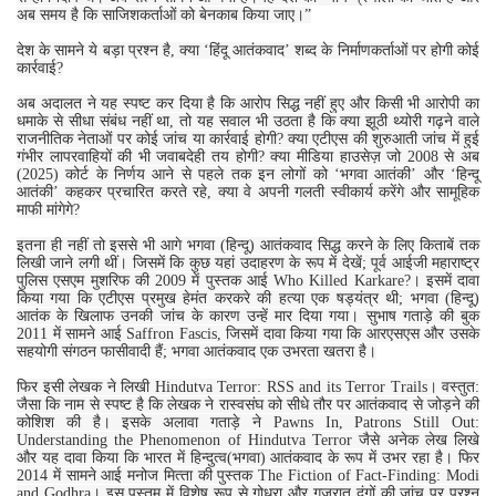
अब समय है कि साजिशकर्ताओं को बेनकाब किया जाए।”
देश के सामने ये बड़ा प्रश्‍न है, क्या ‘हिंदू आतंकवाद’ शब्द के निर्माणकर्ताओं पर होगी कोई
कार्रवाई?
अब अदालत ने यह स्पष्ट कर दिया है कि आरोप सिद्ध नहीं हुए और किसी भी आरोपी का
धमाके से सीधा संबंध नहीं था, तो यह सवाल भी उठता है कि क्या झूठी थ्योरी गढ़ने वाले
राजनीतिक नेताओं पर कोई जांच या कार्रवाई होगी? क्या एटीएस की शुरुआती जांच में हुई
गंभीर लापरवाहियों की भी जवाबदेही तय होगी? क्या मीडिया हाउसेज़ जो 2008 से अब
(2025) कोर्ट के निर्णय आने से पहले तक इन लोगों को ‘भगवा आतंकी’ और ‘हिन्‍दू
आतंकी’ कहकर प्रचारित करते रहे, क्‍या वे अपनी गलती स्‍वीकार्य करेंगे और सामूहिक
माफी मांगेगे?
इतना ही नहीं तो इससे भी आगे भगवा (हिन्‍दू) आतंकवाद सिद्ध करने के लिए किताबें तक
लिखी जाने लगी थीं। जिसमें कि कुछ यहां उदाहरण के रूप में देखें; पूर्व आईजी महाराष्ट्र
पुलिस एसएम मुशरिफ की 2009 में पुस्‍तक आई Who Killed Karkare?। इसमें दावा
किया गया कि एटीएस प्रमुख हेमंत करकरे की हत्या एक षड्यंत्र थी; भगवा (हिन्‍दू)
आतंक के खिलाफ उनकी जांच के कारण उन्‍हें मार दिया गया। सुभाष गताड़े की बुक
2011 में सामने आई Saffron Fascis, जिसमें दावा किया गया कि आरएसएस और उसके
सहयोगी संगठन फासीवादी हैं; भगवा आतंकवाद एक उभरता खतरा है।
फिर इसी लेखक ने लिखी Hindutva Terror: RSS and its Terror Trails। वस्‍तुत:
जैसा कि नाम से स्पष्ट है कि लेखक ने रास्‍वसंघ को सीधे तौर पर आतंकवाद से जोड़ने की
कोशिश की है। इसके अलावा गताड़े ने Pawns In, Patrons Still Out:
Understanding the Phenomenon of Hindutva Terror जैसे अनेक लेख लिखे
और यह दावा किया कि भारत में हिन्‍दुत्‍व(भगवा) आतंकवाद के रूप में उभर रहा है। फिर
2014 में सामने आई मनोज मित्‍ता की पुस्‍तक The Fiction of Fact-Finding: Modi
and Godhra। इस पुस्‍तम में विशेष रूप से गोधरा और गुजरात दंगों की जांच पर प्रश्न