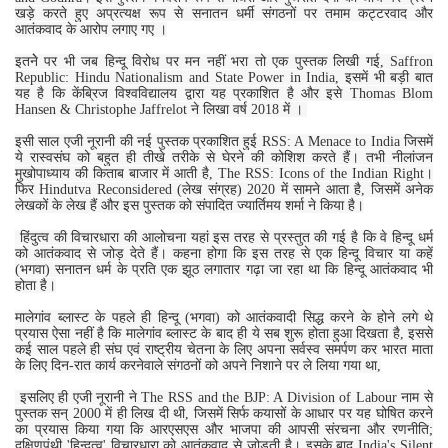
खड़े करते हुए अप्रत्यक्ष रूप से सनातन धर्मी संगठनों पर तमाम कट्टरवाद और
आतंकवाद के आरोप लगाए गए ।
इतनेे पर भी जब हिन्‍दू विरोध पर मन नहीं भरा तो एक पुस्‍तक लिखी गई, Saffron
Republic: Hindu Nationalism and State Power in India, इसमें भी बड़ी बात
यह है कि केंब्रि‍ज विश्‍वविद्यालय द्वारा यह प्रकाशित है और इसे Thomas Blom
Hansen & Christophe Jaffrelot ने लिखा वर्ष 2018 में ।
इसी साल एजी नूरानी की नई पुस्‍तक प्रकाशित हुई RSS: A Menace to India जिसमें
ये रास्‍वसंघ को बहुत ही तीखे तरीके से घेरने की कोशिश करते हैं। तभी नीलांजन
मुखोपाध्याय की किताब बाजार में आती है, The RSS: Icons of the Indian Right।
फिर Hindutva Reconsidered (लेख संग्रह) 2020 में सामने आता है, जिसमें अनेक
लेखकों के लेख हैं और इस पुस्‍तक को संपादित ज्‍यार्तिमय शर्मा ने किया है।
हिंदुत्व की विचारधारा की आलोचना यहां इस तरह से प्रस्‍तुत की गई है कि वे हिन्‍दू धर्म
को आतंकवाद से जोड़ देते हैं। कहना होगा कि इस तरह से एक हिन्‍दू विचार या कहें
(भगवा) सनातन धर्म के प्रति एक झूठ लगातार गढ़ा जा रहा था कि हिन्‍दू आतंकवाद भी
होता है।
मालेगांव ब्‍लास्‍ट के पहले ही हिन्‍दू (भगवा) को आतंकवादी सिद्ध करने के होने लगे थे
प्रयास ऐसा नहीं है कि मालेगांव ब्‍लास्‍ट के बाद ही ये सब शुरू होता हुआ दिखता है, इससे
कई साल पहले ही संघ एवं राष्‍ट्रीय चेतना के लिए अपना सर्वस्‍व समर्पण कर भारत माता
के लिए दिन-रात कार्य करनेवाले संगठनों को अपने निशाने पर ले लिया गया था,
इसलिए ही एजी नूरानी ने The RSS and the BJP: A Division of Labour नाम से
पुस्‍तक सन् 2000 में ही लिख दी थी, जिसमें सिर्फ कयासों के आधार पर यह घोषित करने
का प्रयास किया गया कि आरएसएस और भाजपा की आपसी संरचना और रणनीति;
दक्षिणपंथी 'हिन्‍दुत्‍व' विचारधारा को आतंकवाद से जोड़ती है। इसके बाद India's Silent