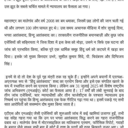
उस झूठ के सबसे चर्चित मामले में न्‍यायालय का फैसला आ गया।
महाराष्ट्र का मालेगांव और वर्ष 2008 का बम धमाका, जिसमें छह लोगों की जान चली गई
थी और लगभग 100 लोग घायल हुए थे। उस समय अचानक मीडिया में शोर सुनाई दिया,
भगवा आतंकवाद, हिन्‍दू आतंकवाद का। तत्कालीन राजनीतिक बयानबाज़ी और कुछ जांच
एजेंसियों की सक्रियता ने जिस दिशा में इस केस को मोड़ा, उसने न सिर्फ एक घटना की
जांच को प्रभावित किया, बल्कि पूरे एक धार्मिक समूह हिंदू धर्म को कटघरे में खड़ा कर
दिया। इसके जो मुख्‍य किरदार उभरे, सुशील कुमार शिंदे, पी. चिदंबरम और दिग्विजय
सिंह।
इनमें से दो तो देश के पूर्व गृह मंत्री तक रह चुके हैं। इन्‍होंने अपने बयानों में प्रत्‍यक्ष-
अप्रत्यक्ष रूप से "हिंदू आतंकवाद" शब्द का प्रयोग किया और इसे एक संगठित खतरे के
रूप में स्‍थापित करने का प्रयास किया। लेकिन अब 31 जुलाई 2025 को विशेष राष्‍ट्रीय
जांच अभिकरण (एनआईए) कोर्ट का फैसला आया है। 17 वर्षों की लंबी सुनवाई के बाद
तीन जांच एजेंसियों, चार न्यायाधीशों और तीन चार्जशीट्स के पश्‍चात न्यायालय इस
निष्‍कर्ष पर पहुंचा कि हिन्‍दू आतंकवाद एक फेक नैरेटिव गढ़ा गया था। इसमें पकड़े गए सभी
सात आरोपितों को ससम्‍मान दोष मुक्‍त किया जाता है।
एटीएस और एनआईए जैसी एजेंसियों की शुरुआती जांच में कई खामियां उजागर हुईं, तभी
यह संदेह गहरा गया था कि उन पर भगवा आतंकवाद सिद्ध करने का गहरा राजनीतिक
दबाव था। मालेगांव केस में मोटरसाइकिल का मालिकाना प्रमाण, फॉरेंसिक रिपोर्ट, गवाहों
के बयान जैसे साक्ष्‍य सभी बाद में कोर्ट में ताश के पत्‍तों की तरह बिखरते नजर आए। जो