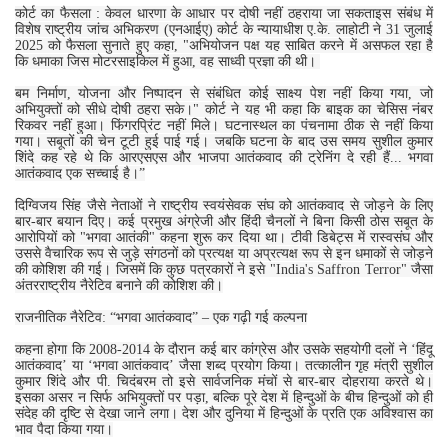
कोर्ट का फैसला : केवल धारणा के आधार पर दोषी नहीं ठहराया जा सकताइस संबंध में
विशेष राष्‍ट्रीय जांच अभिकरण (एनआईए) कोर्ट के न्यायाधीश ए.के. लाहोटी ने 31 जुलाई
2025 को फैसला सुनाते हुए कहा, "अभियोजन पक्ष यह साबित करने में असफल रहा है
कि धमाका जिस मोटरसाइकिल में हुआ, वह साध्वी प्रज्ञा की थी।
बम निर्माण, योजना और निष्पादन से संबंधित कोई साक्ष्य पेश नहीं किया गया, जो
अभियुक्तों को सीधे दोषी ठहरा सके।" कोर्ट ने यह भी कहा कि बाइक का चेसिस नंबर
रिकवर नहीं हुआ। फिंगरप्रिंट नहीं मिले। घटनास्थल का पंचनामा ठीक से नहीं किया
गया। सबूतों की चेन टूटी हुई पाई गई। जबकि घटना के बाद उस समय सुशील कुमार
शिंदे कह रहे थे कि आरएसएस और भाजपा आतंकवाद की ट्रेनिंग दे रही हैं... भगवा
आतंकवाद एक सच्चाई है।”
दिग्विजय सिंह जैसे नेताओं ने राष्‍ट्रीय स्‍वयंसेवक संघ को आतंकवाद से जोड़ने के लिए
बार-बार बयान दिए। कई प्रमुख अंग्रेजी और हिंदी चैनलों ने बिना किसी ठोस सबूत के
आरोपियों को "भगवा आतंकी" कहना शुरू कर दिया था। टीवी डिबेट्स में रास्‍वसंघ और
उससे वैचारिक रूप से जुड़े संगठनों को प्रत्यक्ष या अप्रत्यक्ष रूप से इन धमाकों से जोड़ने
की कोशिश की गई। जिसमें कि कुछ पत्रकारों ने इसे "India's Saffron Terror" जैसा
अंतरराष्ट्रीय नैरेटिव बनाने की कोशिश की।
राजनीतिक नैरेटिव: “भगवा आतंकवाद” – एक गढ़ी गई कल्पना
कहना होगा कि 2008-2014 के दौरान कई बार कांग्रेस और उसके सहयोगी दलों ने ‘हिंदू
आतंकवाद’ या ‘भगवा आतंकवाद’ जैसा शब्द प्रयोग किया। तत्कालीन गृह मंत्री सुशील
कुमार शिंदे और पी. चिदंबरम तो इसे सार्वजनिक मंचों से बार-बार दोहराया करते थे।
इसका असर न सिर्फ अभियुक्तों पर पड़ा, बल्कि पूरे देश में हिन्‍दुओं के बीच हिन्दुओं को ही
संदेह की दृष्टि से देखा जाने लगा। देश और दुन‍िया में हिन्‍दुओं के प्रति एक अविश्‍वास का
भाव पैदा किया गया।