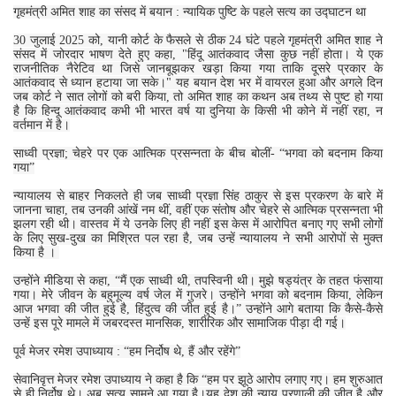
गृहमंत्री अमित शाह का संसद में बयान : न्यायिक पुष्टि के पहले सत्य का उद्घाटन था
30 जुलाई 2025 को, यानी कोर्ट के फैसले से ठीक 24 घंटे पहले गृहमंत्री अमित शाह ने
संसद में जोरदार भाषण देते हुए कहा, "हिंदू आतंकवाद जैसा कुछ नहीं होता। ये एक
राजनीतिक नैरेटिव था जिसे जानबूझकर खड़ा किया गया ताकि दूसरे प्रकार के
आतंकवाद से ध्यान हटाया जा सके।" यह बयान देश भर में वायरल हुआ और अगले दिन
जब कोर्ट ने सात लोगों को बरी किया, तो अमित शाह का कथन अब तथ्य से पुष्ट हो गया
है कि हिन्‍दू आतंकवाद कभी भी भारत वर्ष या दुनिया के किसी भी कोने में नहीं रहा, न
वर्तमान में है।
साध्वी प्रज्ञा; चेहरे पर एक आत्‍मिक प्रसन्‍नता के बीच बोलीं- “भगवा को बदनाम किया
गया”
न्‍यायालय से बाहर निकलते ही जब साध्वी प्रज्ञा सिंह ठाकुर से इस प्रकरण के बारे में
जानना चाहा, तब उनकी आंखें नम थीं, वहीं एक संतोष और चेहरे से आत्‍मिक प्रसन्‍नता भी
झलग रही थी। वास्‍तव में ये उनके लिए ही नहीं इस केस में आरोपित बनाए गए सभी लोगों
के लिए सुख-दुख का मिश्रित पल रहा है, जब उन्‍हें न्‍यायालय ने सभी आरोपों से मुक्‍त
किया है ।
उन्होंने मीडिया से कहा, “मैं एक साध्वी थी, तपस्विनी थी। मुझे षड्यंत्र के तहत फंसाया
गया। मेरे जीवन के बहुमूल्य वर्ष जेल में गुजरे। उन्होंने भगवा को बदनाम किया, लेकिन
आज भगवा की जीत हुई है, हिंदुत्व की जीत हुई है।” उन्होंने आगे बताया कि कैसे-कैसे
उन्‍हें इस पूरे मामले में जबरदस्त मानसिक, शारीरिक और सामाजिक पीड़ा दी गई।
पूर्व मेजर रमेश उपाध्याय : “हम निर्दोष थे, हैं और रहेंगे”
सेवानिवृत्त मेजर रमेश उपाध्याय ने कहा है कि “हम पर झूठे आरोप लगाए गए। हम शुरुआत
से ही निर्दोष थे। अब सत्य सामने आ गया है।यह देश की न्याय प्रणाली की जीत है और