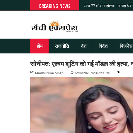
BREAKING NEWS
आज 77 वाँ वन महोत्सव मना रहा है वन
होम
राजनीति
देश
विदेश
बिज़नेस
सोनीपत: एल्बम शूटिंग को गई मॉडल की हत्या, न
Madhurima Singh
-
6/16/2025 12:46:29 PM
-
-