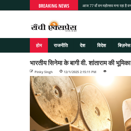
BREAKING NEWS
आज 77 वाँ वन महोत्सव मना रहा है वन
होम
राजनीति
देश
विदेश
बिज़नेस
भारतीय सिनेमा के बागी वी. शांताराम की भूमिका नि
Pinky Singh
-
12/1/2025 2:15:11 PM
-
-