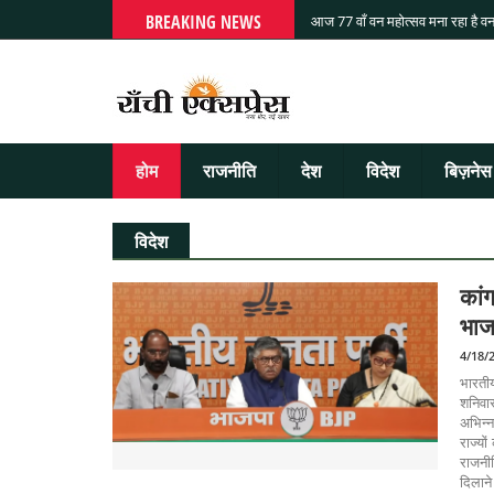
BREAKING NEWS
आज 77 वाँ वन महोत्सव मना रहा है वन
होम
राजनीति
देश
विदेश
बिज़नेस
विदेश
कां
भाज
4/18/
भारतीय
शनिवार
अभिन्न
राज्यो
राजनी
दिलाने