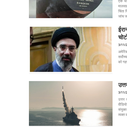
एक था
मालवा
चिंता
जांच ज
ईरा
चोटो
3/11/
अमेरि
सर्वोच
को गहर
उत्
3/11/
उत्तर 
वीडिय
संयुक्
व्यक्त 