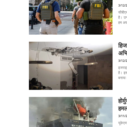
3/12/
सीबीएस
है। उन
हम अपन
हिज
अभिय
3/12/
इजराइल
है। इ
बनाया।
होर
हमल
3/11/
यूकेएम