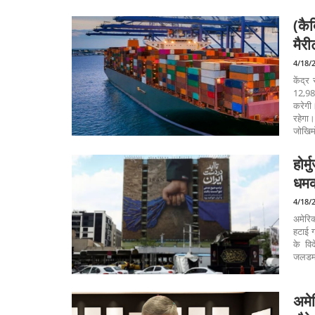
(कै
मैरी
4/18/
केंद्र
12,98
करेगी।
रहेगा।
जोखिम
होर
धमक
4/18/
अमेरिक
हटाई ग
के विद
जलडमर
अमे