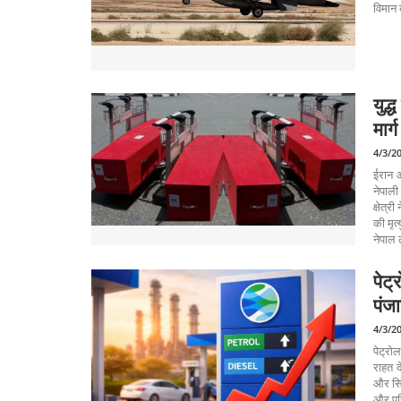
विमान 
युद्
मार्
4/3/2
ईरान औ
नेपाली
क्षेत्र
की मृत
नेपाल 
पेट
पंज
4/3/2
पेट्र
राहत द
और सिं
और परि