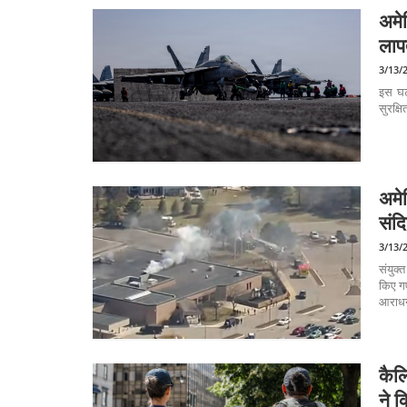
अमेर
लाप
3/13/
इस घट
सुरक्ष
अमे
संदि
3/13/
संयुक्
किए गए
आराधन
कैल
ने 