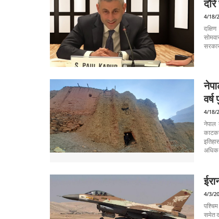
दौरे
4/18/
दक्षिण
सोमवार
सरकार 
नेप
वर्ष
4/18/
नेपाल 
काटकर 
इतिहा
अधिक प
ईरा
4/3/2
पश्चिम
समेत द