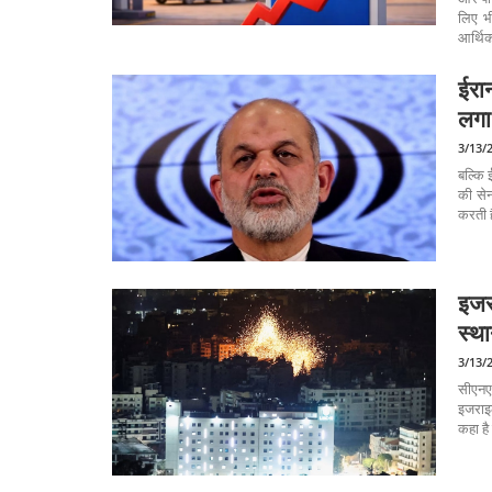
लिए भ
आर्थिक
ईरान
लगा
3/13/
बल्कि 
की सेन
करती 
इजर
स्थ
3/13/
सीएनएन
इजराइल
कहा है