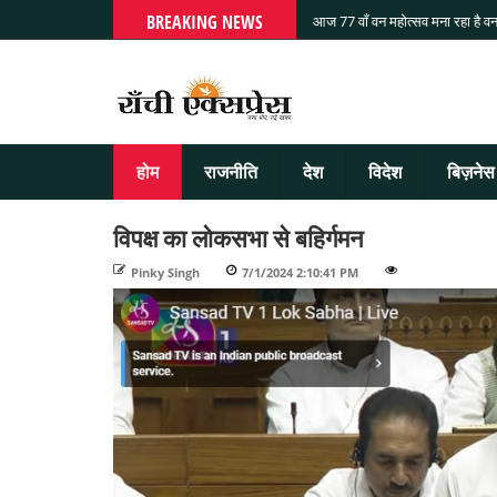
BREAKING NEWS
आज 77 वाँ वन महोत्सव मना रहा है वन
होम
राजनीति
देश
विदेश
बिज़नेस
विपक्ष का लोकसभा से बहिर्गमन
Pinky Singh
-
7/1/2024 2:10:41 PM
-
-