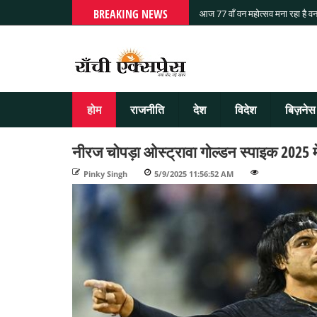
BREAKING NEWS
आज 77 वाँ वन महोत्सव मना रहा है वन
होम
राजनीति
देश
विदेश
बिज़नेस
नीरज चोपड़ा ओस्ट्रावा गोल्डन स्पाइक 2025 में 
Pinky Singh
-
5/9/2025 11:56:52 AM
-
-