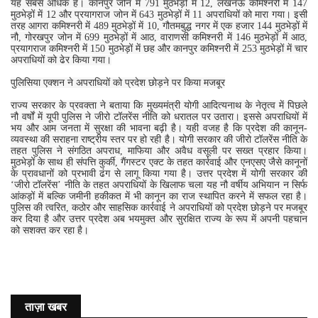
यह सबसे अधिक है। कानपुर जोन में 791 मुठभेड़ों में 12, लखनऊ कमिश्नरी में 147
मुठभेड़ों में 12 और प्रयागराज जोन में 643 मुठभेड़ों में 11 अपराधियों को मारा गया। इसी
तरह आगरा कमिश्नरी में 489 मुठभेड़ों में 10, गौतमबुद्ध नगर में एक हजार 144 मुठभेड़ों में
नौ, गोरखपुर जोन में 699 मुठभेड़ों में आठ, वाराणसी कमिश्नरी में 146 मुठभेड़ों में आठ,
प्रयागराज कमिश्नरी में 150 मुठभेड़ों में छह और कानपुर कमिश्नरी में 253 मुठभेड़ों में चार
अपराधियों को ढेर किया गया।
पुलिसिया एक्शन ने अपराधियों को प्रदेश छोड़ने पर किया मजबूर
राज्य सरकार के प्रवक्ता ने बताया कि मुख्यमंत्री योगी आदित्यनाथ के नेतृत्व में पिछले
नौ वर्षों में यूपी पुलिस ने जीरो टॉलरेंस नीति को धरातल पर उतारा। इससे अपराधियों में
भय और आम जनता में सुरक्षा की भावना बढ़ी है। यही वजह है कि प्रदेश की कानून-
व्यवस्था की सराहना राष्ट्रीय स्तर पर हो रही है। योगी सरकार की जीरो टॉलरेंस नीति के
तहत पुलिस ने संगठित अपराध, माफिया और अवैध वसूली पर सख्त प्रहार किया।
मुठभेड़ों के साथ ही संपत्ति कुर्की, गैंगस्टर एक्ट के तहत कार्रवाई और एनएसए जैसे कानूनों
के प्रावधानों को प्रभावी ढंग से लागू किया गया है। उत्तर प्रदेश में योगी सरकार की
‘जीरो टॉलरेंस’ नीति के तहत अपराधियों के खिलाफ चला यह नौ वर्षीय अभियान न सिर्फ
आंकड़ों में बल्कि जमीनी हकीकत में भी कानून का राज स्थापित करने में सफल रहा है।
पुलिस की त्वरित, कठोर और साहसिक कार्रवाई ने अपराधियों को प्रदेश छोड़ने पर मजबूर
कर दिया है और उत्तर प्रदेश अब भयमुक्त और सुरक्षित राज्य के रूप में अपनी पहचान
को सशक्त कर रहा है।
ताज़ा खबर