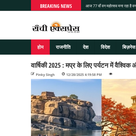
BREAKING NEWS
आज 77 वाँ वन महोत्सव मना रहा है वन
होम
राजनीति
देश
विदेश
बिज़नेस
वार्ष‍िकी 2025 : मप्र के लिए पर्यटन में वैश्‍विक औ
Pinky Singh
-
12/28/2025 4:19:58 PM
-
-