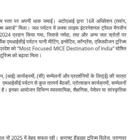
ष्ट्रीय स्तर पर अपनी धाक जमाई। अटोएआई द्वारा 16वें अधिवेशन (तवांग,
रिज्‍म अवार्ड” मिला। जल पर्यटन में लक्‍स लाइफ इंटरनेशनल ट्रैवल मैगजीन
4 प्रदान किया गया, जिससे नर्मदा, तवा और अन्य जल स्रोतों पर
मआईसीई पर्यटन यानी मीटिंग, इन्‍सेंटिव, कॉन्‍प्रेंस, एक्‍जिवीजन टूरिज्‍म
 मध्य प्रदेश को “Most Focused MICE Destination of India” घोषित
टूरिज्म को बढ़ावा मिला।
न, (आई) कार्यक्रमों, (सी) सम्मेलनों और प्रदर्शनियों के लिए(ई) की यात्रा
ईसीई पर्यटन से कुल तात्पर्य बैठकों, प्रोत्साहन कार्यक्रमों, सम्मेलनों
े है। इनका आयोजन विभिन्न व्यावसायिक, शैक्षणिक, पेशेवर या सांस्कृतिक
हल भी 2025 में बेहद सफल रही। क्राफ्ट हैंडलूम टूरिज्म विलेज, प्राणपुर