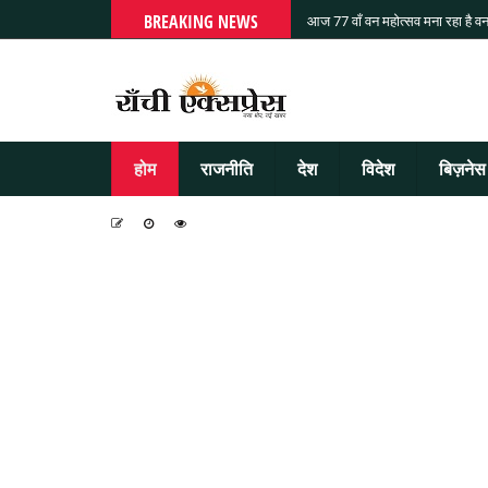
BREAKING NEWS
आज 77 वाँ वन महोत्सव मना रहा है वन
होम
राजनीति
देश
विदेश
बिज़नेस
-
-
-