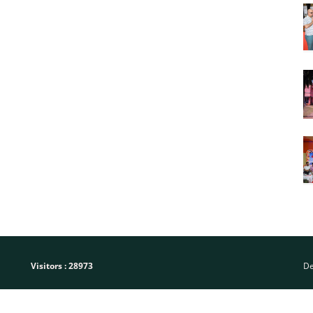
Visitors :
28973
De