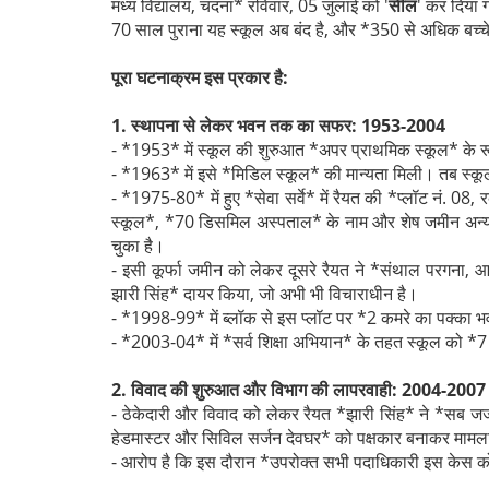
मध्य विद्यालय, चंदना* रविवार, 05 जुलाई को '
सील
' कर दिया
70 साल पुराना यह स्कूल अब बंद है, और *350 से अधिक बच्चे*
पूरा घटनाक्रम इस प्रकार है:
1. स्थापना से लेकर भवन तक का सफर: 1953-2004
- *1953* में स्कूल की शुरुआत *अपर प्राथमिक स्कूल* के रू
- *1963* में इसे *मिडिल स्कूल* की मान्यता मिली। तब स्
- *1975-80* में हुए *सेवा सर्वे* में रैयत की *प्लॉट नं.
स्कूल*, *70 डिसमिल अस्पताल* के नाम और शेष जमीन अन्य रैय
चुका है।
- इसी कूर्फा जमीन को लेकर दूसरे रैयत ने *संथाल परगना
झारी सिंह* दायर किया, जो अभी भी विचाराधीन है।
- *1998-99* में ब्लॉक से इस प्लॉट पर *2 कमरे का पक्का 
- *2003-04* में *सर्व शिक्षा अभियान* के तहत स्कूल को 
2. विवाद की शुरुआत और विभाग की लापरवाही: 2004-2007
- ठेकेदारी और विवाद को लेकर रैयत *झारी सिंह* ने *सब ज
हेडमास्टर और सिविल सर्जन देवघर* को पक्षकार बनाकर मामल
- आरोप है कि इस दौरान *उपरोक्त सभी पदाधिकारी इस केस क