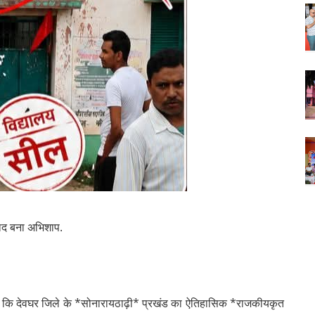
वाद बना अभिशाप.
है कि देवघर जिले के *सोनारायठाढ़ी* प्रखंड का ऐतिहासिक *राजकीयकृत