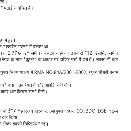
 गया।
 पढ़ाई से वंचित हैं।
प में हुई।
कूल *खपरैल भवन* में चलता था।
 08, रकवा 2.77 एकड़* जमीन का बंटवारा हुआ। इसमें से *12 डिसमिल जमीन
त के नाम *कूर्फा* के आधार पर हाजिर पर्चा में दर्ज है। नक्सा भी कट
, आयुक्त के न्यायालय में RMA NO.84A/2001-2002, गफूर चौधरी बनाम
भवन* बना। तब रैयत ने कोई आपत्ति नहीं की।
*7 कमरे और किचन शेड* मिले।
ज कोर्ट* में *झारखंड सरकार, उपायुक्त देवघर, CO, BDO, DSE, स्कूल
ा दर्ज किया।
ो लेकर काफी निष्क्रिय* रहे।