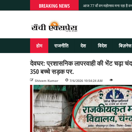
BREAKING NEWS
आज 77 वाँ वन महोत्सव मना रहा है वन
होम
राजनीति
देश
विदेश
बिज़नेस
देवघर: प्रशासनिक लापरवाही की भेंट चढ़ा चंद
350 बच्चे सड़क पर.
Shivam Kumar
-
7/6/2026 10:54:24 AM
-
-