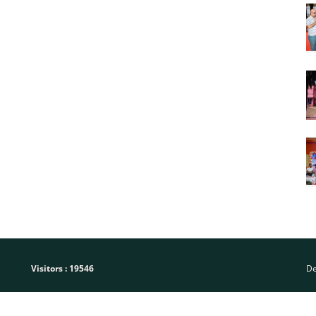
Visitors :
19546
De