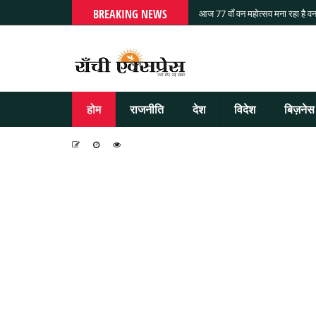
BREAKING NEWS
आज 77 वाँ वन महोत्सव मना रहा है वन
होम
राजनीति
देश
विदेश
बिज़नेस
-
-
-