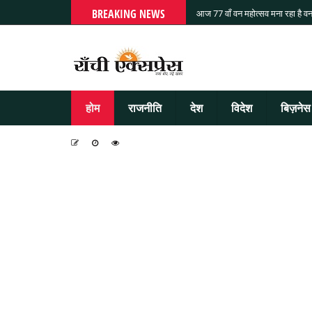
BREAKING NEWS
आज 77 वाँ वन महोत्सव मना रहा है वन
होम
राजनीति
देश
विदेश
बिज़नेस
-
-
-