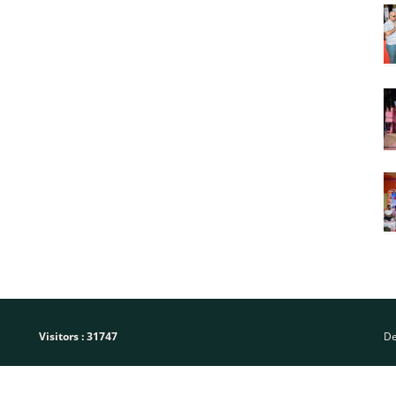
Visitors :
31747
De