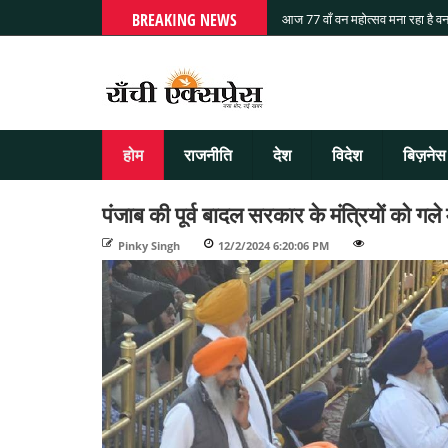
BREAKING NEWS
आज 77 वाँ वन महोत्सव मना रहा है वन
होम
राजनीति
देश
विदेश
बिज़नेस
पंजाब की पूर्व बादल सरकार के मंत्रियों को
Pinky Singh
-
12/2/2024 6:20:06 PM
-
-