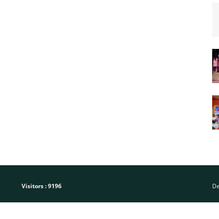
Visitors :
9196
De