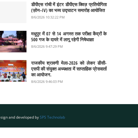
डीपीएस रांची में इंटर डीपीएस क्विज़ प्रतियोगिता
(ज़ोन–IV) का भव्य उद्घाटन समारोह आयोजित
8/6/2026 10:32:22 PM
मधुपुर में 07 से 14 अगस्त तक परीक्षा केंद्रों के
500 गज के दायरे में लागू रहेगी निषेधाज्ञा
8/6/2026 9:47:29 PM
राजकीय श्रावणी मेला-2026 को लेकर डीसी-
एसपी की संयुक्त अध्यक्षता में साप्ताहिक प्रेसवार्ता
का आयोजन.
8/6/2026 9:46:03 PM
sign and developed by
SPS Technolab