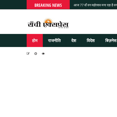
BREAKING NEWS
आज 77 वाँ वन महोत्सव मना रहा है वन
होम
राजनीति
देश
विदेश
बिज़नेस
-
-
-