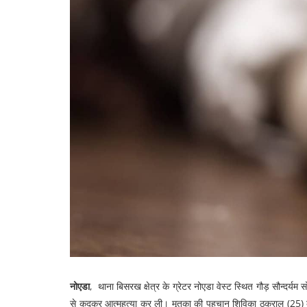
नोएडा
, थाना बिसरख क्षेत्र के ग्रेटर नोएडा वेस्ट स्थित गौड़ सौन्दर्यम
से कूदकर आत्महत्या कर ली। मृतका की पहचान शिविका ठकराल (25) के र