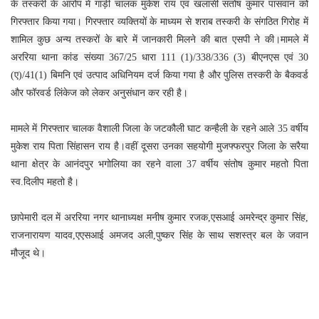
के तस्करी के आरोप में गाड़ी चालक मुकेश राय एवं खलासी सतोष कुमार पासवान को
गिरफ्तार किया गया। गिरफ्तार व्यक्तियों के माध्यम से शराब तस्करी के संगठित गिरोह में
शामिल कुछ अन्य तस्करों के बारे में जानकारी मिलने की बात एसपी ने की।मामले में
अररिया थाना कांड संख्या 367/25 धारा 111 (1)/338/336 (3) बीएनएस एवं 30
(ए)/41(1) बिमनि एवं उत्पाद अधिनियम दर्ज किया गया है और पुलिस तस्करी के बैकवर्ड
और फॉरवर्ड लिंकेज को लेकर अनुसंधान कर रही है।
मामले में गिरफ्तार चालक वैशाली जिला के जटकौली घाट कन्हैली के रहने आले 35 वर्षीय
मुकेश राय पिता सिंहासन राय है।वहीं दूसरा उनका सहयोगी मुजफ्फरपुर जिला के सरैया
थाना क्षेत्र के आनंदपुर भगोलिया का रहने वाला 37 वर्षीय संतोष कुमार महतो पिता
स्व.दिलीप महतो है।
छापेमारी दल में अररिया नगर थानाध्यक्ष मनीष कुमार रजक,एसआई अमरेन्द्र कुमार सिंह,
राजनारायण यादव,एएसआई अमजद अली,पुष्कर सिंह के साथ सशस्त्र बल के जवान
मौजूद थे।