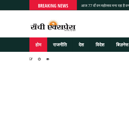
BREAKING NEWS
आज 77 वाँ वन महोत्सव मना रहा है वन
होम
राजनीति
देश
विदेश
बिज़नेस
-
-
-