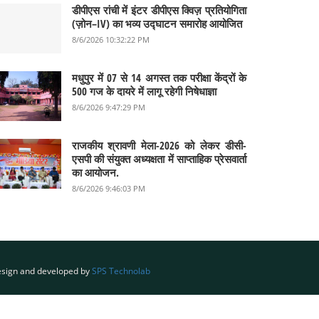
डीपीएस रांची में इंटर डीपीएस क्विज़ प्रतियोगिता
(ज़ोन–IV) का भव्य उद्घाटन समारोह आयोजित
8/6/2026 10:32:22 PM
मधुपुर में 07 से 14 अगस्त तक परीक्षा केंद्रों के
500 गज के दायरे में लागू रहेगी निषेधाज्ञा
8/6/2026 9:47:29 PM
राजकीय श्रावणी मेला-2026 को लेकर डीसी-
एसपी की संयुक्त अध्यक्षता में साप्ताहिक प्रेसवार्ता
का आयोजन.
8/6/2026 9:46:03 PM
sign and developed by
SPS Technolab