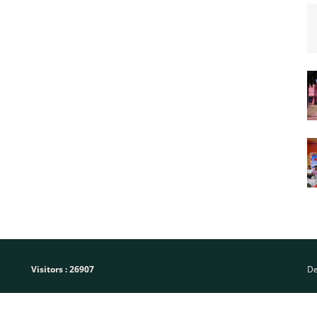
Visitors :
26907
De