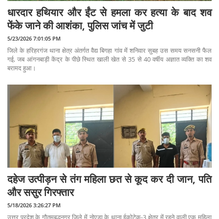
धारदार हथियार और ईंट से हमला कर हत्या के बाद शव
फेंके जाने की आशंका, पुलिस जांच में जुटी
5/23/2026 7:01:05 PM
जिले के हरिहरगंज थाना क्षेत्र अंतर्गत वैद्य बिगहा गांव में शनिवार सुबह उस समय सनसनी फैल
गई, जब आंगनबाड़ी केंद्र के पीछे स्थित खाली खेत से 35 से 40 वर्षीय अज्ञात व्यक्ति का शव
बरामद हुआ।
दहेज उत्पीड़न से तंग महिला छत से कूद कर दी जान, पति
और ससुर गिरफ्तार
5/18/2026 3:26:27 PM
उत्तर प्रदेश के गौतमबुद्धनगर जिले में नोएडा के थाना ईकोटेक-3 क्षेत्र में रहने वाली एक महिला